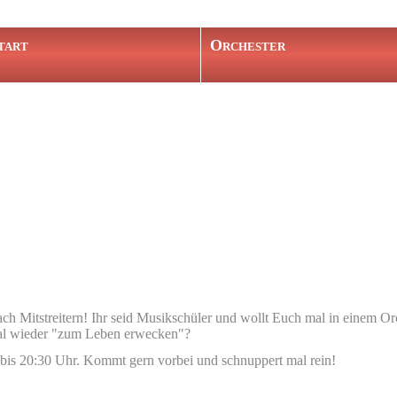
tart
Orchester
n Bild
ben
ch Mitstreitern! Ihr seid Musikschüler und wollt Euch mal in einem Or
 mal wieder "zum Leben erwecken"?
is 20:30 Uhr. Kommt gern vorbei und schnuppert mal rein!